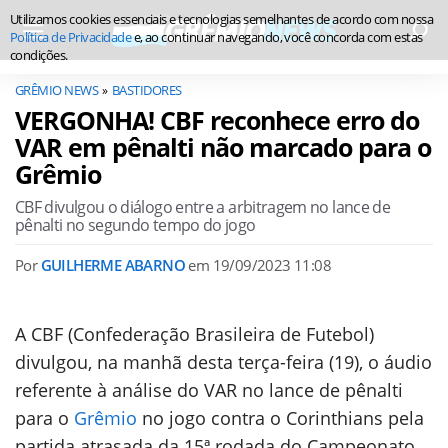
Utilizamos cookies essenciais e tecnologias semelhantes de acordo com nossa
Política de Privacidade
e, ao continuar navegando, você concorda com estas
condições.
GRÊMIO NEWS
BASTIDORES
VERGONHA! CBF reconhece erro do
VAR em pênalti não marcado para o
Grêmio
CBF divulgou o diálogo entre a arbitragem no lance de
pênalti no segundo tempo do jogo
Por
GUILHERME ABARNO
em
19/09/2023 11:08
A CBF (Confederação Brasileira de Futebol)
divulgou, na manhã desta terça-feira (19), o áudio
referente à análise do VAR no lance de pênalti
para o
Grêmio
no jogo contra o Corinthians pela
partida atrasada da 15ª rodada do Campeonato