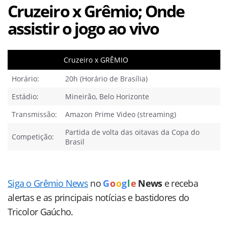
Cruzeiro x Grêmio; Onde
assistir o jogo ao vivo
Cruzeiro x GRÊMIO
Horário:
20h (Horário de Brasília)
Estádio:
Mineirão, Belo Horizonte
Transmissão:
Amazon Prime Video (streaming)
Partida de volta das oitavas da Copa do
Competição:
Brasil
Siga o Grêmio News
no
G
o
o
g
l
e
News
e receba
alertas e as principais notícias e bastidores do
Tricolor Gaúcho.