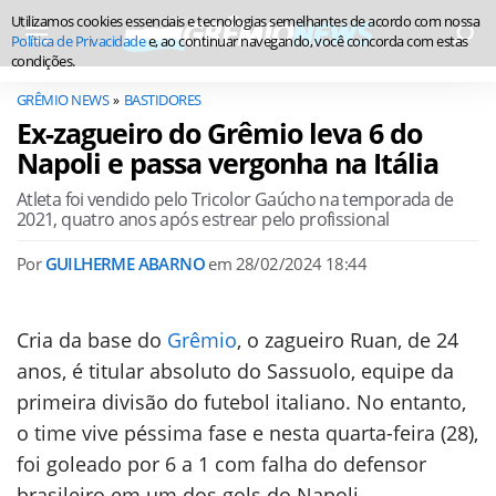
Utilizamos cookies essenciais e tecnologias semelhantes de acordo com nossa
Política de Privacidade
e, ao continuar navegando, você concorda com estas
condições.
GRÊMIO NEWS
BASTIDORES
Ex-zagueiro do Grêmio leva 6 do
Napoli e passa vergonha na Itália
Atleta foi vendido pelo Tricolor Gaúcho na temporada de
2021, quatro anos após estrear pelo profissional
Por
GUILHERME ABARNO
em
28/02/2024 18:44
Cria da base do
Grêmio
, o zagueiro Ruan, de 24
anos, é titular absoluto do Sassuolo, equipe da
primeira divisão do futebol italiano. No entanto,
o time vive péssima fase e nesta quarta-feira (28),
foi goleado por 6 a 1 com falha do defensor
brasileiro em um dos gols do Napoli.