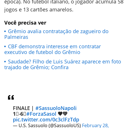
época). No futebol italiano, o jogador acumula 58
jogos e 13 cartões amarelos.
Você precisa ver
Grêmio avalia contratação de zagueiro do
Palmeiras
CBF demonstra interesse em contratar
executivo de futebol do Grêmio
Saudade? Filho de Luis Suárez aparece em foto
trajado de Grêmio; Confira
FINALE |
#SassuoloNapoli
1⃣-6⃣
#ForzaSasol
🖤💚
pic.twitter.com/0c3clFzTdp
— U.S. Sassuolo (@SassuoloUS)
February 28,