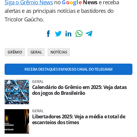
Siga o Grêmio News
no
G
o
o
g
l
e
News
e receba
alertas e as principais notícias e bastidores do
Tricolor Gaúcho.
GRÊMIO
GERAL
NOTÍCIAS
RECEBA DESTAQUES EM NOSSO CANAL DO TELEGRAM
GERAL
Calendário do Grêmio em 2025: Veja datas
dos jogos do Brasileirão
GERAL
Libertadores 2025: Veja a média e total de
escanteios dos times