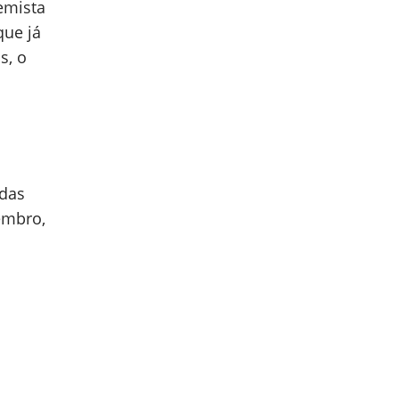
emista
que já
s, o
idas
embro,