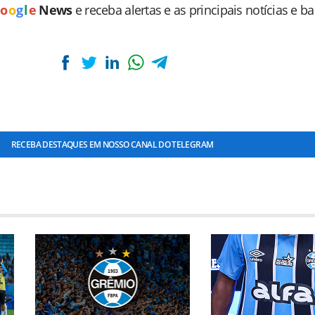
o
o
g
l
e
News
e receba alertas e as principais notícias e b
RECEBA DESTAQUES EM NOSSO CANAL DO TELEGRAM