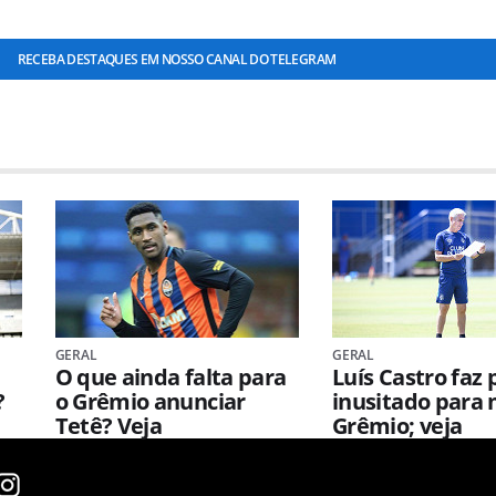
RECEBA DESTAQUES EM NOSSO CANAL DO TELEGRAM
GERAL
GERAL
O que ainda falta para
Luís Castro faz
?
o Grêmio anunciar
inusitado para 
Tetê? Veja
Grêmio; veja