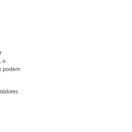
r
, o
ue podem
astidores