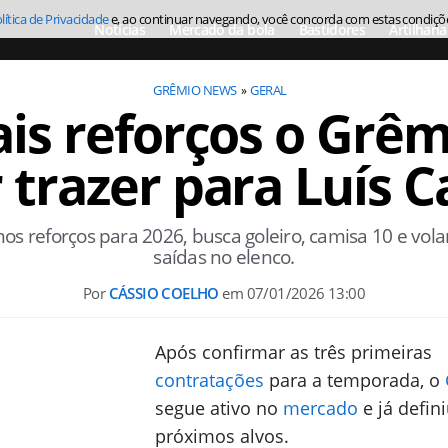
lítica de Privacidade
e, ao continuar navegando, você concorda com estas condiçõ
Notícias
Mercado da bola
Bastidores
Artilharia
GRÊMIO NEWS
GERAL
ais reforços o Grêm
 trazer para Luís C
mos reforços para 2026, busca goleiro, camisa 10 e vol
saídas no elenco.
Por
CÁSSIO COELHO
em
07/01/2026 13:00
Após confirmar as três primeiras
contratações
para a temporada, o
segue ativo no
mercado
e já defin
próximos alvos.