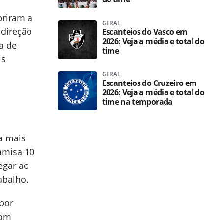
briram a
GERAL
 direção
Escanteios do Vasco em
2026: Veja a média e total do
a de
time
is
GERAL
Escanteios do Cruzeiro em
2026: Veja a média e total do
time na temporada
a mais
amisa 10
egar ao
abalho.
por
com