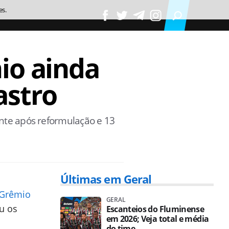
es.
io ainda
astro
ante após reformulação e 13
Últimas em Geral
Grêmio
GERAL
iu os
Escanteios do Fluminense
em 2026; Veja total e média
do time