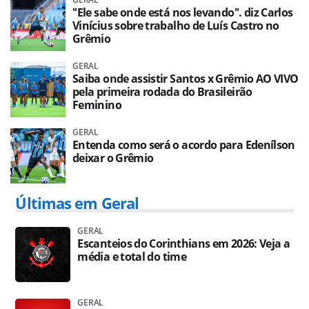
''Ele sabe onde está nos levando''. diz Carlos
Vinícius sobre trabalho de Luís Castro no
Grêmio
GERAL
Saiba onde assistir Santos x Grêmio AO VIVO
pela primeira rodada do Brasileirão
Feminino
GERAL
Entenda como será o acordo para Edenílson
deixar o Grêmio
Últimas em Geral
GERAL
Escanteios do Corinthians em 2026: Veja a
média e total do time
GERAL