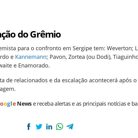
ação do Grêmio
emista para o confronto em Sergipe tem: Weverton; L
ardo e
Kannemann
; Pavon, Zortea (ou Dodi), Tiaguinh
thwaite e Enamorado.
lista de relacionados e da escalação acontecerá após o
iagem.
o
o
g
l
e
News
e receba alertas e as principais notícias e b