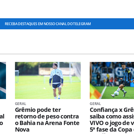
RECEBA DESTAQUES EM NOSSO CANAL DO TELEGRAM
GERAL
GERAL
Grêmio pode ter
Confiança x Gr
al
retorno de peso contra
saiba como assi
o
o Bahia na Arena Fonte
VIVO o jogo de v
Nova
5ª fase da Copa