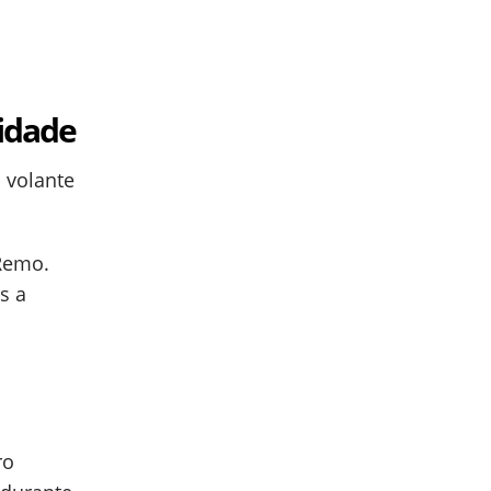
idade
 volante
Remo.
s a
ro