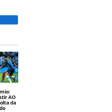
êmio:
stir AO
olta da
 do