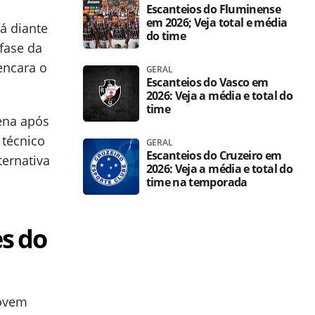
Escanteios do Fluminense
em 2026; Veja total e média
á diante
do time
 fase da
 encara o
GERAL
Escanteios do Vasco em
2026: Veja a média e total do
time
ena após
 técnico
GERAL
Escanteios do Cruzeiro em
ternativa
2026: Veja a média e total do
time na temporada
es do
jovem