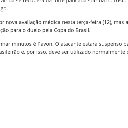
l ainda se recupera da forte pancada sofrida no rosto
ngo.
r nova avaliação médica nesta terça-feira (12), mas 
ção para o duelo pela Copa do Brasil.
ar minutos é Pavon. O atacante estará suspenso p
asileirão e, por isso, deve ser utilizado normalmente 