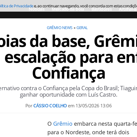
lítica de Privacidade
e, ao continuar navegando, você concorda com estas condiçõ
Notícias
Mercado da bola
Bastidores
Artilharia
GRÊMIO NEWS
GERAL
oias da base, Grêm
 escalação para en
Confiança
rnativo contra o Confiança pela Copa do Brasil; Tiag
ganhar oportunidade com Luís Castro.
Por
CÁSSIO COELHO
em
13/05/2026 13:06
O
Grêmio
embarca nesta quarta-fei
para o Nordeste, onde terá dois