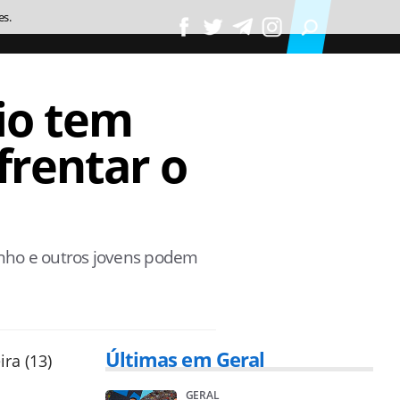
es.
io tem
frentar o
uinho e outros jovens podem
Últimas em Geral
ra (13)
GERAL