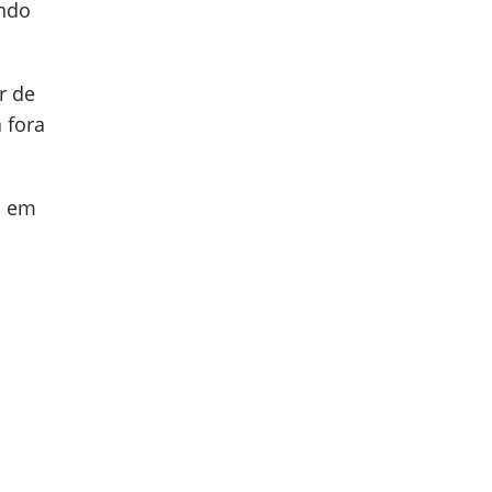
ando
r de
 fora
a em