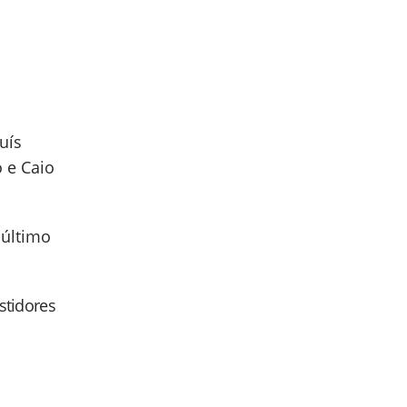
uís
o e Caio
 último
astidores