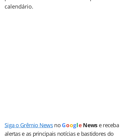
calendário.
Siga o Grêmio News
no
G
o
o
g
l
e
News
e receba
alertas e as principais notícias e bastidores do