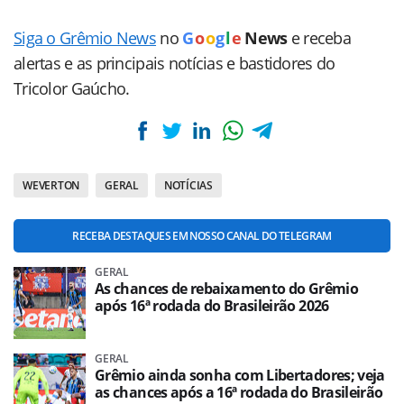
Siga o Grêmio News
no
G
o
o
g
l
e
News
e receba
alertas e as principais notícias e bastidores do
Tricolor Gaúcho.
WEVERTON
GERAL
NOTÍCIAS
RECEBA DESTAQUES EM NOSSO CANAL DO TELEGRAM
GERAL
As chances de rebaixamento do Grêmio
após 16ª rodada do Brasileirão 2026
GERAL
Grêmio ainda sonha com Libertadores; veja
as chances após a 16ª rodada do Brasileirão