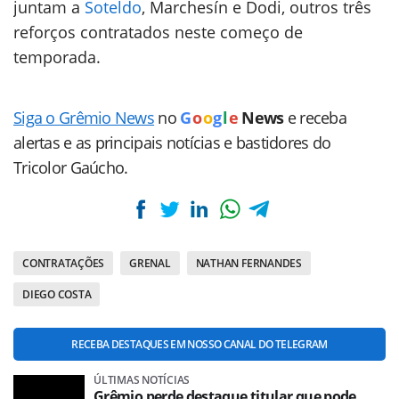
juntam a
Soteldo
, Marchesín e Dodi, outros três
reforços contratados neste começo de
temporada.
Siga o Grêmio News
no
G
o
o
g
l
e
News
e receba
alertas e as principais notícias e bastidores do
Tricolor Gaúcho.
CONTRATAÇÕES
GRENAL
NATHAN FERNANDES
DIEGO COSTA
RECEBA DESTAQUES EM NOSSO CANAL DO TELEGRAM
ÚLTIMAS NOTÍCIAS
Grêmio perde destaque titular que pode