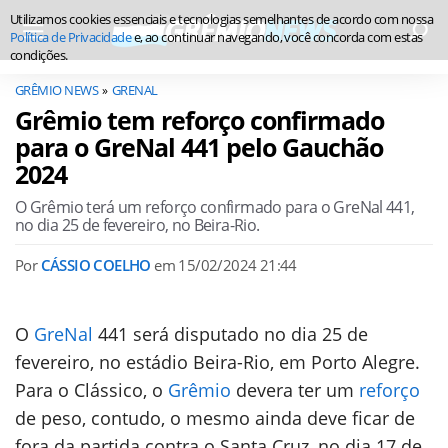
Utilizamos cookies essenciais e tecnologias semelhantes de acordo com nossa
Política de Privacidade
e, ao continuar navegando, você concorda com estas
condições.
GRÊMIO NEWS
GRENAL
Grêmio tem reforço confirmado
para o GreNal 441 pelo Gauchão
2024
O Grêmio terá um reforço confirmado para o GreNal 441,
no dia 25 de fevereiro, no Beira-Rio.
Por
CÁSSIO COELHO
em
15/02/2024 21:44
O
GreNal
441 será disputado no dia 25 de
fevereiro, no estádio Beira-Rio, em Porto Alegre.
Para o Clássico, o
Grêmio
devera ter um
reforço
de peso, contudo, o mesmo ainda deve ficar de
fora da partida contra o Santa Cruz, no dia 17 de