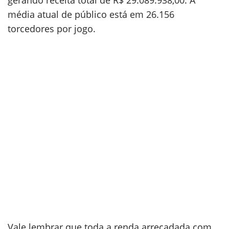
gerando receita total de R$ 29.089.938,00. A
média atual de público está em 26.156
torcedores por jogo.
Vale lembrar que toda a renda arrecadada com