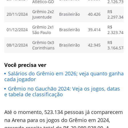
Atlético-GO
2.126.730,
Grêmio 2x2
R$
20/11/2024
Brasileirão
40.426
Juventude
2.297.345,
Grêmio 2x1
R$
01/12/2024
Brasileirão
39.414
São Paulo
2.323.748,
Grêmio 0x3
R$
08/12/2024
Brasileirão
42.945
Corinthians
3.164.574,
Você precisa ver
Salários do Grêmio em 2026; veja quanto ganha
cada jogador
Grêmio no Gauchão 2024: Veja os jogos, datas
e tabela de classificação
Até o momento, 523.134 pessoas já comparecem
na Arena para os jogos do Grêmio em 2024,