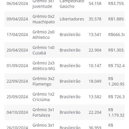
Grêmio 3x1
Campeonato
06/04/2024
54.158
R$3.759.02
Juventude
Gaúcho
Grêmio 0x2
09/04/2024
Libertadores
35.578
R$1.889.51
Huachipato
Grêmio 2x0
17/04/2024
Brasileirão
13.541
R$666.343
Athletico
Grêmio 1x0
20/04/2024
Brasileirão
22.904
R$1.303.57
Cuiabá
Grêmio 2x3
01/09/2024
Brasileirão
10.147
R$ 732.435
Atlético-MG
Grêmio 3x2
R$
22/09/2024
Brasileirão
18.049
Flamengo
1.260.953,
Grêmio 1x2
25/09/2024
Brasileirão
13.582
R$ 726.332
Criciúma
Grêmio 3x1
R$
04/10/2024
Brasileirão
22.204
Fortaleza
1.179.329,
Grêmio 3x1
R$
26/10/2024
Brasileirão
36.959