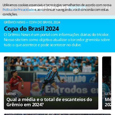
Utilizamos cookies essenciais e tecnologias semelhantes de acordo com nossa
Política de Privacidade
e, ao continuar navegando, você concorda com estas
condições.
GRÊMIO NEWS
COPA DO BRASIL 2024
Copa do Brasil 2024
O Grêmio News é um portal com informações diárias do tricolor.
Nosso site tem como objetivo atualizar o torcedor gremista sobre
tudo o que acontece e pode acontecer no clube.
LISTAS
GERAL
Qual a média e o total de escanteios do
Médi
Grêmio em 2024?
2024