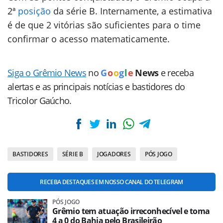
2ª
posição
da série B. Internamente, a estimativa
é de que 2 vitórias são suficientes para o time
confirmar o acesso matematicamente.
Siga o Grêmio News
no
G
o
o
g
l
e
News
e receba
alertas e as principais notícias e bastidores do
Tricolor Gaúcho.
BASTIDORES
SÉRIE B
JOGADORES
PÓS JOGO
RECEBA DESTAQUES EM NOSSO CANAL DO TELEGRAM
PÓS JOGO
Grêmio tem atuação irreconhecível e toma
4 a 0 do Bahia pelo Brasileirão