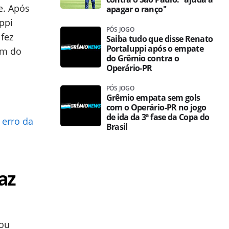
e. Após
apagar o ranço''
ppi
PÓS JOGO
 fez
Saiba tudo que disse Renato
Portaluppi após o empate
em do
do Grêmio contra o
Operário-PR
PÓS JOGO
Grêmio empata sem gols
com o Operário-PR no jogo
de ida da 3ª fase da Copa do
 erro da
Brasil
az
bou