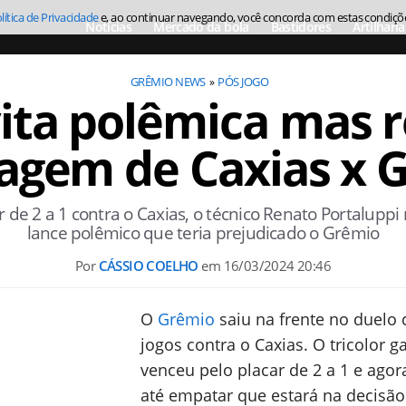
lítica de Privacidade
e, ao continuar navegando, você concorda com estas condiçõ
Notícias
Mercado da bola
Bastidores
Artilharia
GRÊMIO NEWS
PÓS JOGO
ita polêmica mas 
ragem de Caxias x 
ar de 2 a 1 contra o Caxias, o técnico Renato Portalup
lance polêmico que teria prejudicado o Grêmio
Por
CÁSSIO COELHO
em
16/03/2024 20:46
O
Grêmio
saiu na frente no duelo 
jogos contra o Caxias. O tricolor 
venceu pelo placar de 2 a 1 e ago
até empatar que estará na decisão