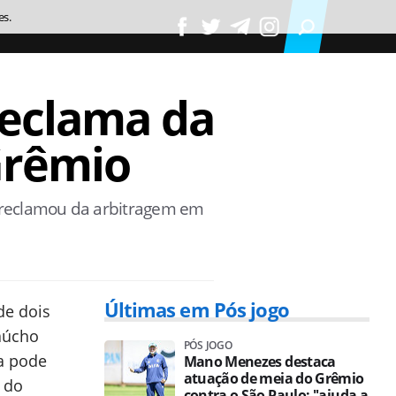
es.
reclama da
Grêmio
pi reclamou da arbitragem em
Últimas em Pós jogo
de dois
gaúcho
PÓS JOGO
ra pode
Mano Menezes destaca
atuação de meia do Grêmio
 do
contra o São Paulo: ''ajuda a