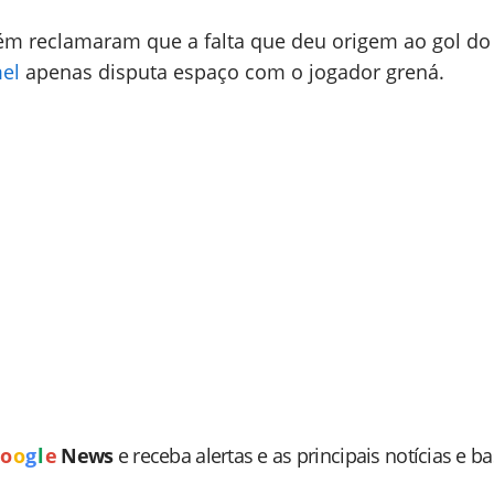
m reclamaram que a falta que deu origem ao gol do 
el
apenas disputa espaço com o jogador grená.
o
o
g
l
e
News
e receba alertas e as principais notícias e b