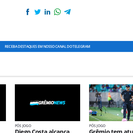
RECEBA DESTAQUES EM NOSSO CANAL DO TELEGRAM
PÓS JOGO
PÓS JOGO
Diego Costa alcança
Grêmio tem at