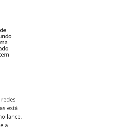
 de
mundo
uma
cado
 tem
 redes
as está
no lance.
ve a