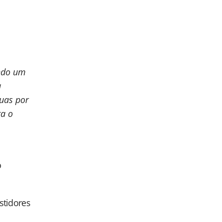
ando um
a
duas por
ra o
o
astidores