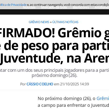
lítica de Privacidade
e, ao continuar navegando, você concorda com estas condiçõ
Notícias
Mercado da bola
Bastidores
Artilharia
GRÊMIO NEWS
ÚLTIMAS NOTÍCIAS
IRMADO! Grêmio 
 de peso para part
 Juventude, na Are
ar com um dos seus principais jogadores para a parti
próximo domingo (26).
Por
CÁSSIO COELHO
em
21/10/2025 14:39
No próximo domingo (26), o
Grêm
a campo para enfrentar o Juventud