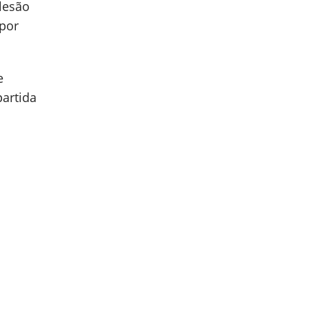
 lesão
 por
e
artida