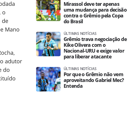
rodada
Mirassol deve ter apenas
uma mudança para decisão
, o
contra o Grêmio pela Copa
e de
do Brasil
 de Mano
ÚLTIMAS NOTÍCIAS
Grêmio trava negociação de
Kike Olivera com o
Nacional-URU e exige valor
Rocha,
para liberar atacante
no adutor
e do
ÚLTIMAS NOTÍCIAS
Por que o Grêmio não vem
ituído
aproveitando Gabriel Mec?
Entenda