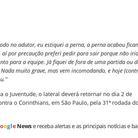
odo no adutor, eu estiquei a perna, a perna acabou fic
aí por precaução preferi pedir para sair porque não iri
to para a equipe. Já fiquei de fora de uma partida ou 
. Nada muito grave, mas vem incomodando, e hoje (cont
.''
a o Juventude, o lateral deverá retornar no dia 2 de
ntra o Corinthians, em São Paulo, pela 31ª rodada d
o
o
g
l
e
News
e receba alertas e as principais notícias e b