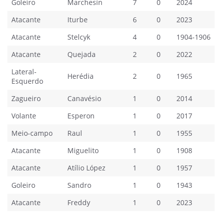
Goleiro
Marchesín
7
0
2024
Atacante
Iturbe
6
0
2023
Atacante
Stelcyk
4
0
1904-1906
Atacante
Quejada
2
0
2022
Lateral-
Herédia
2
0
1965
Esquerdo
Zagueiro
Canavésio
1
0
2014
Volante
Esperon
1
0
2017
Meio-campo
Raul
1
0
1955
Atacante
Miguelito
1
0
1908
Atacante
Atílio López
1
0
1957
Goleiro
Sandro
1
0
1943
Atacante
Freddy
1
0
2023