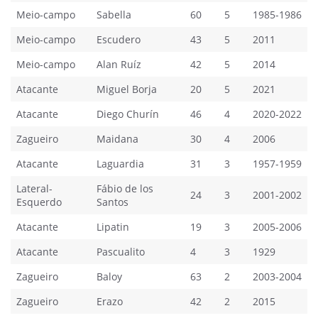
Meio-campo
Sabella
60
5
1985-1986
Meio-campo
Escudero
43
5
2011
Meio-campo
Alan Ruíz
42
5
2014
Atacante
Miguel Borja
20
5
2021
Atacante
Diego Churín
46
4
2020-2022
Zagueiro
Maidana
30
4
2006
Atacante
Laguardia
31
3
1957-1959
Lateral-
Fábio de los
24
3
2001-2002
Esquerdo
Santos
Atacante
Lipatin
19
3
2005-2006
Atacante
Pascualito
4
3
1929
Zagueiro
Baloy
63
2
2003-2004
Zagueiro
Erazo
42
2
2015