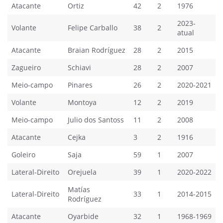
Atacante
Ortiz
42
2
1976
2023-
Volante
Felipe Carballo
38
2
atual
Atacante
Braian Rodríguez
28
2
2015
Zagueiro
Schiavi
28
2
2007
Meio-campo
Pinares
26
2
2020-2021
Volante
Montoya
12
2
2019
Meio-campo
Julio dos Santoss
11
2
2008
Atacante
Cejka
3
2
1916
Goleiro
Saja
59
1
2007
Lateral-Direito
Orejuela
39
1
2020-2022
Matías
Lateral-Direito
33
1
2014-2015
Rodríguez
Atacante
Oyarbide
32
1
1968-1969