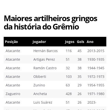
Maiores artilheiros gringos
da história do Grêmio
Posição
Jogador
Jogos
Gols
Ano
Atacante
Hernán Barcos
116
45
2013-2015
Atacante
Artigas Perez
51
38
1930-1935
Atacante
Ramón Castro
32
38
1944-1945
Atacante
Obberti
103
35
1972-1973
Atacante
Zunino
63
29
1954-1955
Zagueiro
Ancheta
428
26
1971-1980
Atacante
Luis Suárez
51
26
2023-