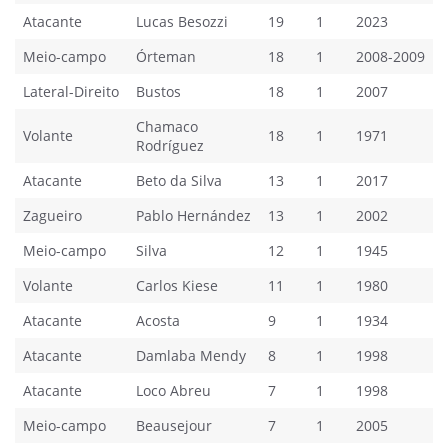
Atacante
Lucas Besozzi
19
1
2023
Meio-campo
Órteman
18
1
2008-2009
Lateral-Direito
Bustos
18
1
2007
Chamaco
Volante
18
1
1971
Rodríguez
Atacante
Beto da Silva
13
1
2017
Zagueiro
Pablo Hernández
13
1
2002
Meio-campo
Silva
12
1
1945
Volante
Carlos Kiese
11
1
1980
Atacante
Acosta
9
1
1934
Atacante
Damlaba Mendy
8
1
1998
Atacante
Loco Abreu
7
1
1998
Meio-campo
Beausejour
7
1
2005