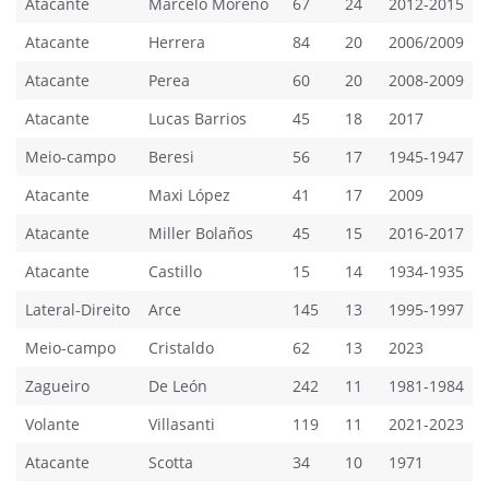
Atacante
Marcelo Moreno
67
24
2012-2015
Atacante
Herrera
84
20
2006/2009
Atacante
Perea
60
20
2008-2009
Atacante
Lucas Barrios
45
18
2017
Meio-campo
Beresi
56
17
1945-1947
Atacante
Maxi López
41
17
2009
Atacante
Miller Bolaños
45
15
2016-2017
Atacante
Castillo
15
14
1934-1935
Lateral-Direito
Arce
145
13
1995-1997
Meio-campo
Cristaldo
62
13
2023
Zagueiro
De León
242
11
1981-1984
Volante
Villasanti
119
11
2021-2023
Atacante
Scotta
34
10
1971