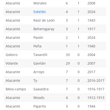
Atacante
Morales
6
1
2008
Atacante
Soteldo
4
1
2024
Atacante
Raúl de León
3
1
1943
Atacante
Beheregaray
3
1
1917
Atacante
Pavón
2
1
2024
Atacante
Peña
1
1
1940
Goleiro
Tavarelli
33
0
2004
Volante
Gavilán
29
0
2007
Atacante
Arroyo
7
0
2017
Atacante
Ty
7
0
2016-2017
Meio-campo
Saavedra
7
0
1916-1917
Atacante
Woods
4
0
1912-1913
Atacante
Pajarito
3
0
1944