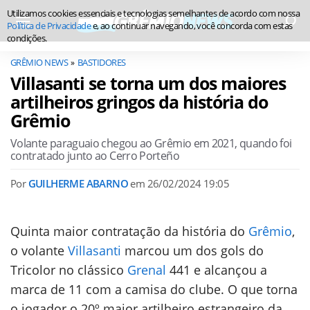
Utilizamos cookies essenciais e tecnologias semelhantes de acordo com nossa
Política de Privacidade
e, ao continuar navegando, você concorda com estas
condições.
GRÊMIO NEWS
BASTIDORES
Villasanti se torna um dos maiores
artilheiros gringos da história do
Grêmio
Volante paraguaio chegou ao Grêmio em 2021, quando foi
contratado junto ao Cerro Porteño
Por
GUILHERME ABARNO
em
26/02/2024 19:05
Quinta maior contratação da história do
Grêmio
,
o volante
Villasanti
marcou um dos gols do
Tricolor no clássico
Grenal
441 e alcançou a
marca de 11 com a camisa do clube. O que torna
o jogador o 20º maior artilheiro estrangeiro da