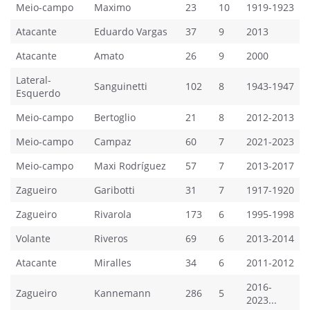
Meio-campo
Maximo
23
10
1919-1923
Atacante
Eduardo Vargas
37
9
2013
Atacante
Amato
26
9
2000
Lateral-
Sanguinetti
102
8
1943-1947
Esquerdo
Meio-campo
Bertoglio
21
8
2012-2013
Meio-campo
Campaz
60
7
2021-2023
Meio-campo
Maxi Rodríguez
57
7
2013-2017
Zagueiro
Garibotti
31
7
1917-1920
Zagueiro
Rivarola
173
6
1995-1998
Volante
Riveros
69
6
2013-2014
Atacante
Miralles
34
6
2011-2012
2016-
Zagueiro
Kannemann
286
5
2023...