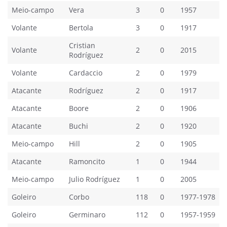
Meio-campo
Vera
3
0
1957
Volante
Bertola
3
0
1917
Cristian
Volante
2
0
2015
Rodríguez
Volante
Cardaccio
2
0
1979
Atacante
Rodríguez
2
0
1917
Atacante
Boore
2
0
1906
Atacante
Buchi
2
0
1920
Meio-campo
Hill
2
0
1905
Atacante
Ramoncito
1
0
1944
Meio-campo
Julio Rodríguez
1
0
2005
Goleiro
Corbo
118
0
1977-1978
Goleiro
Germinaro
112
0
1957-1959