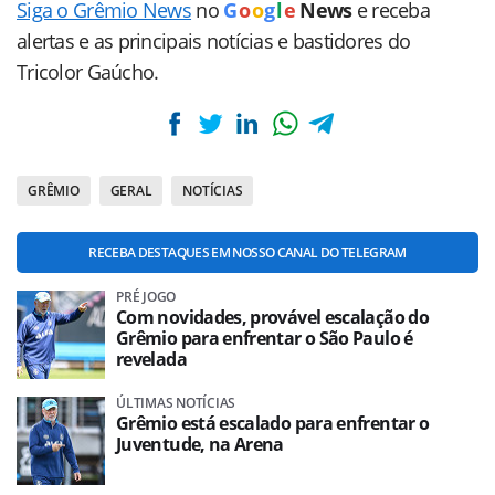
Siga o Grêmio News
no
G
o
o
g
l
e
News
e receba
alertas e as principais notícias e bastidores do
Tricolor Gaúcho.
GRÊMIO
GERAL
NOTÍCIAS
RECEBA DESTAQUES EM NOSSO CANAL DO TELEGRAM
PRÉ JOGO
Com novidades, provável escalação do
Grêmio para enfrentar o São Paulo é
revelada
ÚLTIMAS NOTÍCIAS
Grêmio está escalado para enfrentar o
Juventude, na Arena