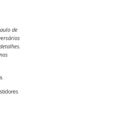
Paulo de
versários
detalhes.
enos
a.
astidores