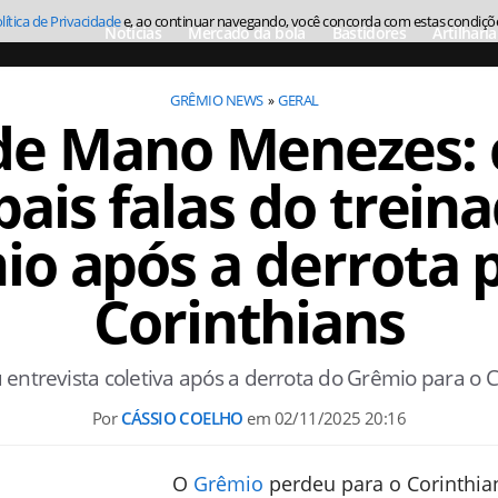
lítica de Privacidade
e, ao continuar navegando, você concorda com estas condiçõ
Notícias
Mercado da bola
Bastidores
Artilharia
GRÊMIO NEWS
GERAL
de Mano Menezes: 
pais falas do trein
o após a derrota 
Corinthians
trevista coletiva após a derrota do Grêmio para o Cor
Por
CÁSSIO COELHO
em
02/11/2025 20:16
O
Grêmio
perdeu para o Corinthia