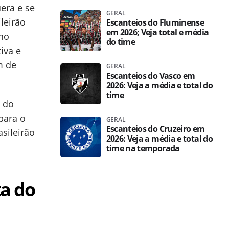
era e se
GERAL
leirão
Escanteios do Fluminense
em 2026; Veja total e média
ano
do time
iva e
m de
GERAL
Escanteios do Vasco em
2026: Veja a média e total do
time
s do
para o
GERAL
Escanteios do Cruzeiro em
asileirão
2026: Veja a média e total do
time na temporada
ta do