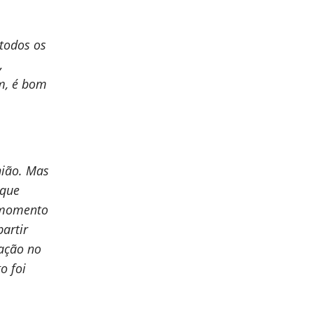
 todos os
,
om, é bom
nião. Mas
rque
o momento
artir
iação no
o foi