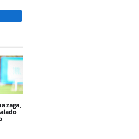
a zaga,
calado
o