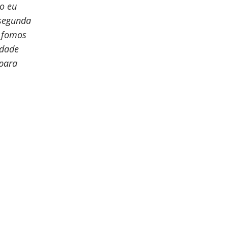
io eu
segunda
, fomos
idade
 para