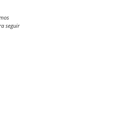
emos
ra seguir