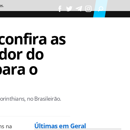
es.
confira as
ador do
para o
inthians, no Brasileirão.
Últimas em Geral
ns na