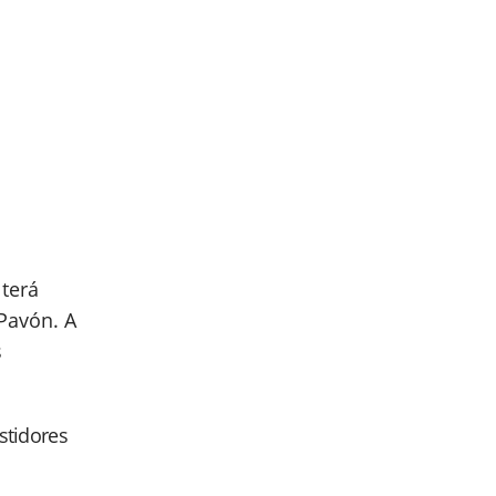
 terá
Pavón. A
s
astidores