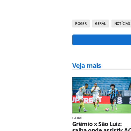
ROGER
GERAL
NOTÍCIAS
Veja mais
GERAL
Grêmio x São Luiz:
saiba onde assistir A