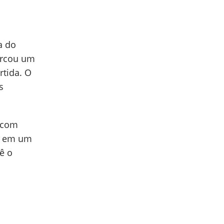
a do
marcou um
rtida. O
s
o com
a em um
ê o