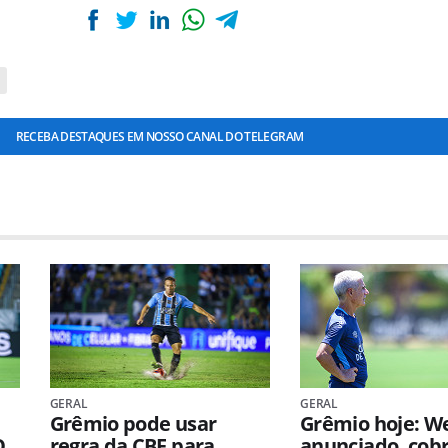
RECEBA DESTAQUES EM NOSSO CANAL DO TELEGRAM
GERAL
GERAL
Grêmio pode usar
Grêmio hoje: W
O
regra da CBF para
anunciado, cob