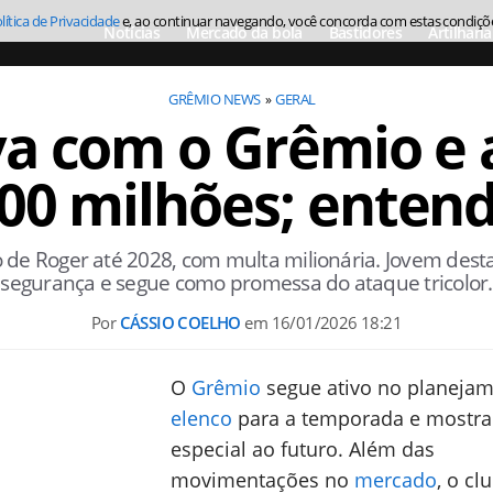
lítica de Privacidade
e, ao continuar navegando, você concorda com estas condiçõ
Notícias
Mercado da bola
Bastidores
Artilharia
GRÊMIO NEWS
GERAL
va com o Grêmio e 
00 milhões; enten
 de Roger até 2028, com multa milionária. Jovem de
segurança e segue como promessa do ataque tricolor.
Por
CÁSSIO COELHO
em
16/01/2026 18:21
O
Grêmio
segue ativo no planeja
elenco
para a temporada e mostra
especial ao futuro. Além das
movimentações no
mercado
, o cl