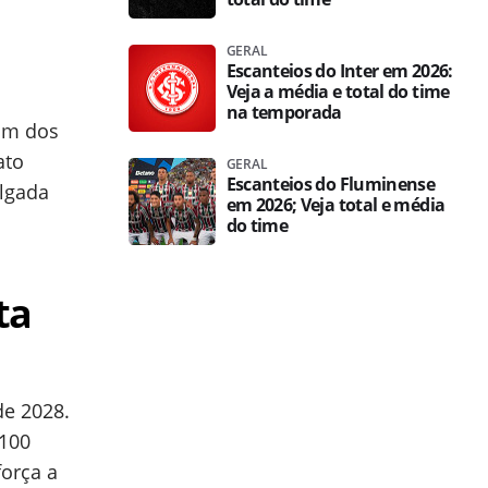
GERAL
Escanteios do Inter em 2026:
Veja a média e total do time
na temporada
um dos
ato
GERAL
Escanteios do Fluminense
lgada
em 2026; Veja total e média
do time
ta
de 2028.
 100
força a