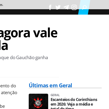
es.
agora vale
da
staque do Gauchão ganha
Últimas em Geral
mento do
 atenção
GERAL
Escanteios do Corinthians
em 2026: Veja a média e
ube
total do time