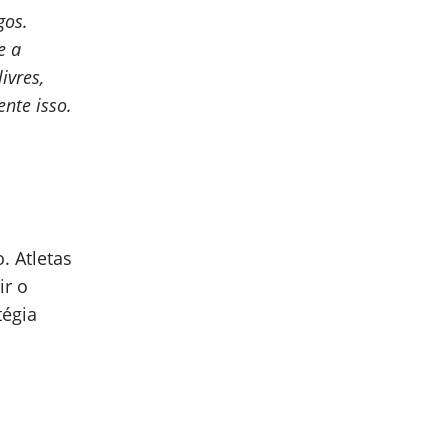
gos.
e a
ivres,
nte isso.
. Atletas
ir o
tégia