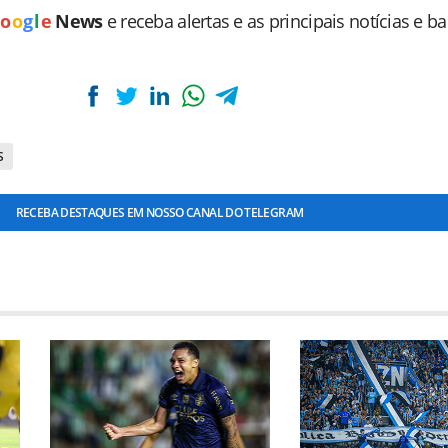
o
o
g
l
e
News
e receba alertas e as principais notícias e b
S
RECEBA DESTAQUES EM NOSSO CANAL DO TELEGRAM