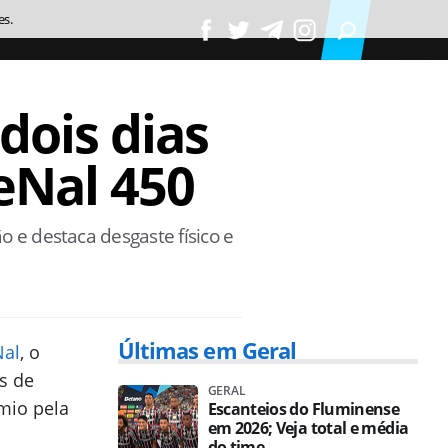
es.
dois dias
reNal 450
ão e destaca desgaste físico e
Últimas em Geral
Nal
, o
s de
GERAL
mio pela
Escanteios do Fluminense
em 2026; Veja total e média
do time