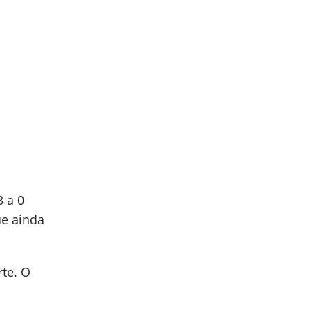
3 a 0
ue ainda
rte. O