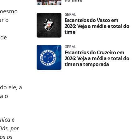
s mesmo
GERAL
ar o
Escanteios do Vasco em
2026: Veja a média e total do
time
 de
GERAL
Escanteios do Cruzeiro em
2026: Veja a média e total do
time na temporada
do ele, a
ra o
nica e
iás, por
dos os