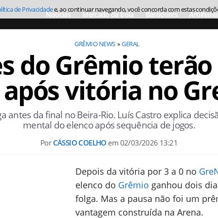
lítica de Privacidade
e, ao continuar navegando, você concorda com estas condiçõ
Notícias
Mercado da bola
Bastidores
Artilharia
GRÊMIO NEWS
GERAL
s do Grêmio terão 
 após vitória no G
a antes da final no Beira-Rio. Luís Castro explica decis
mental do elenco após sequência de jogos.
Por
CÁSSIO COELHO
em
02/03/2026 13:21
Depois da vitória por 3 a 0 no
Gre
elenco do
Grêmio
ganhou dois dia
folga. Mas a pausa não foi um prê
vantagem construída na Arena.