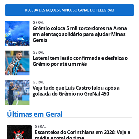
RECEBA DESTAQUES EM NOSSO CANAL DO TELEGRAM
GERAL
Grêmio coloca 5 mil torcerdores na Arena
em alentaço solidário para ajudar Minas
Gerais
GERAL
Lateral tem lesão confirmada e desfalca o
Grêmio por até um mês
GERAL
Veja tudo que Luís Castro falou após a
goleada do Grêmio no GreNal 450
Últimas em Geral
GERAL
Escanteios do Corinthians em 2026: Veja a
média e total do time