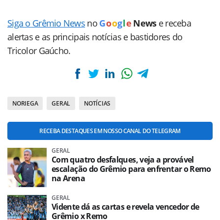
Siga o Grêmio News
no
G
o
o
g
l
e
News
e receba
alertas e as principais notícias e bastidores do
Tricolor Gaúcho.
NORIEGA
GERAL
NOTÍCIAS
RECEBA DESTAQUES EM NOSSO CANAL DO TELEGRAM
GERAL
Com quatro desfalques, veja a provável
escalação do Grêmio para enfrentar o Remo
na Arena
GERAL
Vidente dá as cartas e revela vencedor de
Grêmio x Remo