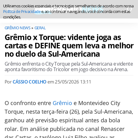
Utilizamos cookies essenciais e tecnologias semelhantes de acordo com nossa
Política de Privacidade
e, ao continuar navegando, você concorda com estas
condições.
GRÊMIO NEWS
GERAL
Grêmio x Torque: vidente joga as
cartas e DEFINE quem leva a melhor
no duelo da Sul-Americana
Grêmio enfrenta o City Torque pela Sul-Americana e vidente
aponta favoritismo do Tricolor em jogo decisivo na Arena.
Por
CÁSSIO COELHO
em
25/05/2026 13:11
O confronto entre
Grêmio
e Montevideo City
Torque, nesta terça-feira (26), pela Sul-Americana,
ganhou até previsão espiritual antes da bola
rolar. Em análise publicada no canal Renascer
das Cartas, o tarólogo Luiz Filho avaliou as