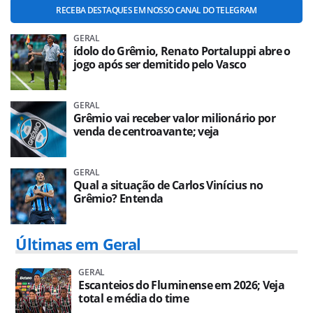
RECEBA DESTAQUES EM NOSSO CANAL DO TELEGRAM
GERAL
ídolo do Grêmio, Renato Portaluppi abre o
jogo após ser demitido pelo Vasco
GERAL
Grêmio vai receber valor milionário por
venda de centroavante; veja
GERAL
Qual a situação de Carlos Vinícius no
Grêmio? Entenda
Últimas em Geral
GERAL
Escanteios do Fluminense em 2026; Veja
total e média do time