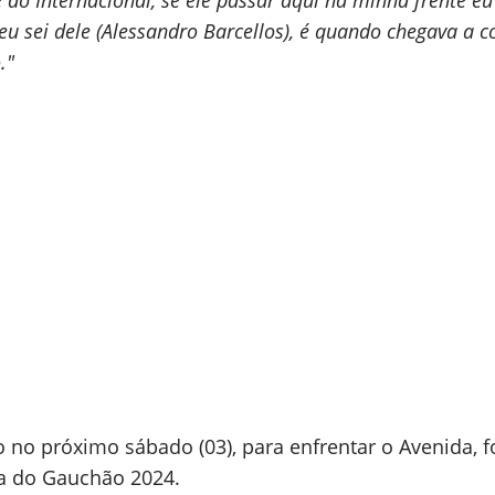
 do Internacional, se ele passar aqui na minha frente eu
eu sei dele (Alessandro Barcellos), é quando chegava a c
."
no próximo sábado (03), para enfrentar o Avenida, f
da do Gauchão 2024.