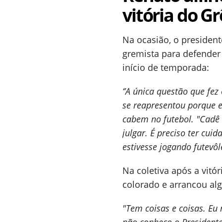
vitória do G
Na ocasião, o presidente
gremista para defender
início de temporada:
‘’A única questão que fe
se reapresentou porque e
cabem no futebol. "Cadê 
julgar. É preciso ter cui
estivesse jogando futevôle
Na coletiva após a vitó
colorado e arrancou al
"Tem coisas e coisas. Eu 