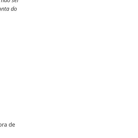
 não sei
onta do
ora de