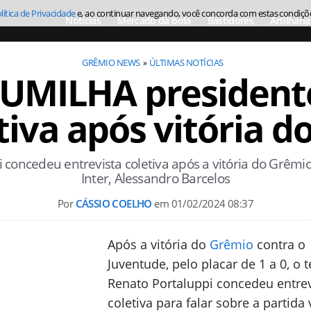
lítica de Privacidade
e, ao continuar navegando, você concorda com estas condiçõ
Notícias
Mercado da bola
Bastidores
Artilharia
GRÊMIO NEWS
ÚLTIMAS NOTÍCIAS
UMILHA presidente
tiva após vitória d
 concedeu entrevista coletiva após a vitória do Grêmio
Inter, Alessandro Barcelos
Por
CÁSSIO COELHO
em
01/02/2024 08:37
Após a vitória do
Grêmio
contra o
Juventude, pelo placar de 1 a 0, o 
Renato Portaluppi concedeu entrev
coletiva para falar sobre a partida 