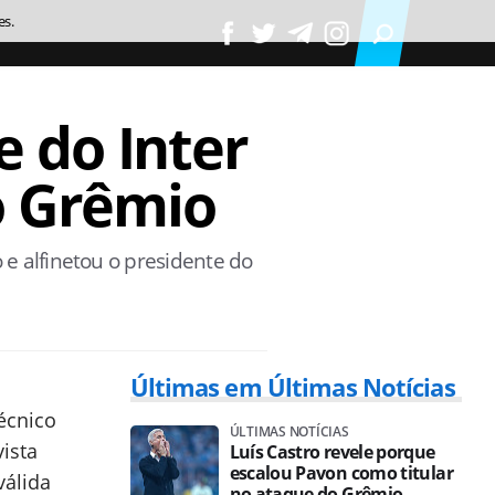
es.
 do Inter
o Grêmio
 e alfinetou o presidente do
Últimas em Últimas Notícias
técnico
ÚLTIMAS NOTÍCIAS
ista
Luís Castro revele porque
escalou Pavon como titular
válida
no ataque do Grêmio