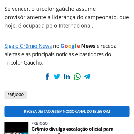
Se vencer, o tricolor gaúcho assume
provisóriamente a liderança do campeonato, que
hoje, é ocupada pelo Internacional.
Siga o Grêmio News
no
G
o
o
g
l
e
News
e receba
alertas e as principais notícias e bastidores do
Tricolor Gaúcho.
PRÉ JOGO
RECEBA DESTAQUES EM NOSSO CANAL DO TELEGRAM
PRÉ JOGO
Grêmio divulga escalação oficial para