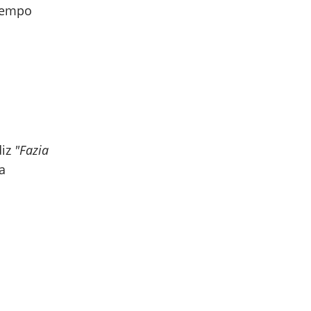
 tempo
iz
"Fazia
 a