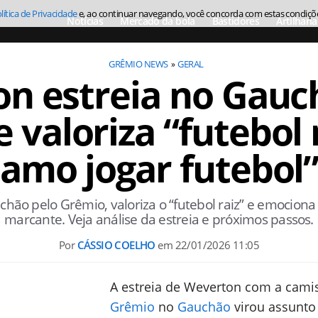
lítica de Privacidade
e, ao continuar navegando, você concorda com estas condiçõ
Notícias
Mercado da bola
Bastidores
Artilharia
GRÊMIO NEWS
GERAL
n estreia no Gauc
 valoriza “futebol r
amo jogar futebol
hão pelo Grêmio, valoriza o “futebol raiz” e emociona
marcante. Veja análise da estreia e próximos passos.
Por
CÁSSIO COELHO
em
22/01/2026 11:05
A estreia de Weverton com a cami
Grêmio
no
Gauchão
virou assunto