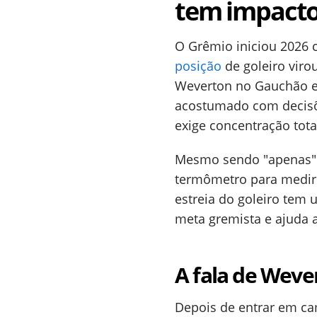
tem impacto
O Grêmio iniciou 2026 
posição
de goleiro viro
Weverton no Gauchão en
acostumado com decisõ
exige concentração tota
Mesmo sendo "apenas"
termômetro para medir o
estreia do goleiro tem 
meta gremista e ajuda a
A fala de Wev
Depois de entrar em c