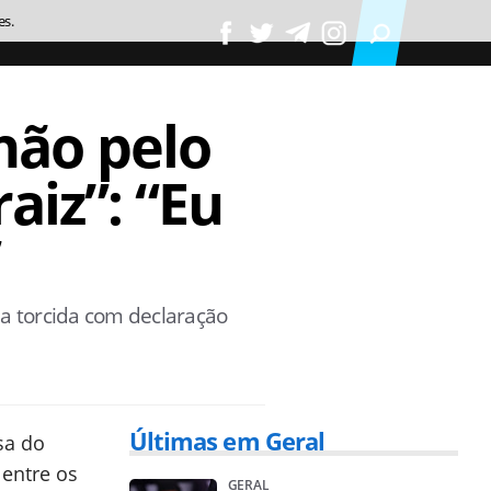
es.
hão pelo
aiz”: “Eu
”
 a torcida com declaração
Últimas em Geral
sa do
 entre os
GERAL