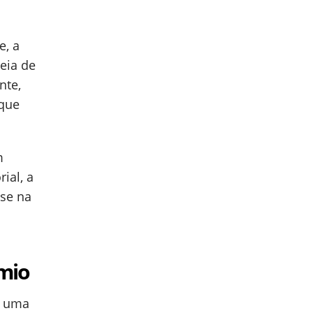
e, a
eia de
nte,
que
m
ial, a
ase na
mio
m uma