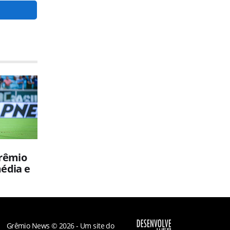
Grêmio
édia e
Grêmio News © 2026 - Um site do