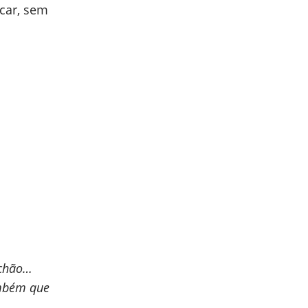
acar, sem
uchão…
ambém que