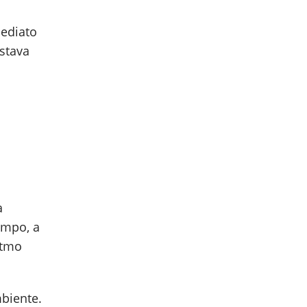
mediato
stava
a
ampo, a
itmo
mbiente.