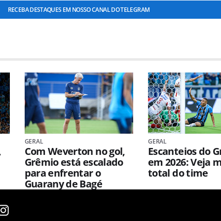
RECEBA DESTAQUES EM NOSSO CANAL DO TELEGRAM
GERAL
GERAL
,
Com Weverton no gol,
Escanteios do 
Grêmio está escalado
em 2026: Veja m
para enfrentar o
total do time
Guarany de Bagé