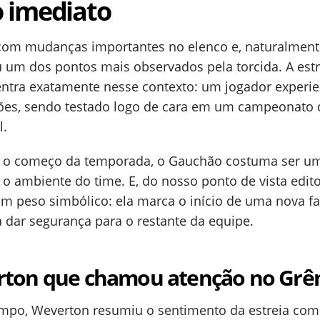
 imediato
com mudanças importantes no elenco e, naturalment
u um dos pontos mais observados pela torcida. A estr
tra exatamente nesse contexto: um jogador experie
es, sendo testado logo de cara em um campeonato 
l.
 o começo da temporada, o Gauchão costuma ser u
 ambiente do time. E, do nosso ponto de vista editor
um peso simbólico: ela marca o início de uma nova f
 dar segurança para o restante da equipe.
erton que chamou atenção no Grê
ampo, Weverton resumiu o sentimento da estreia co