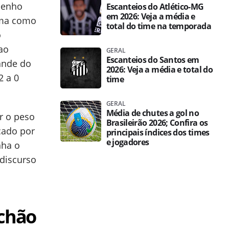
penho
Escanteios do Atlético-MG
em 2026: Veja a média e
rma como
total do time na temporada
o
ao
GERAL
Escanteios do Santos em
rande do
2026: Veja a média e total do
2 a 0
time
GERAL
Média de chutes a gol no
r o peso
Brasileirão 2026; Confira os
cado por
principais índices dos times
e jogadores
nha o
discurso
uchão