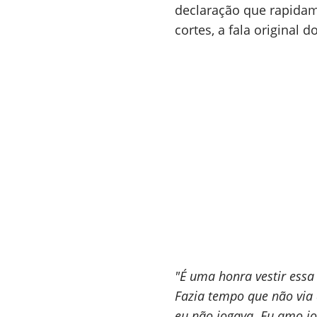
declaração que rapidame
cortes, a fala original d
"É uma honra vestir essa
Fazia tempo que não via
eu não jogava. Eu amo jo