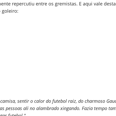
nte repercutiu entre os gremistas. E aqui vale dest
o goleiro:
 camisa, sentir o calor do futebol raiz, do charmoso Ga
 as pessoas ali no alambrado xingando. Fazia tempo t
gar futebol."