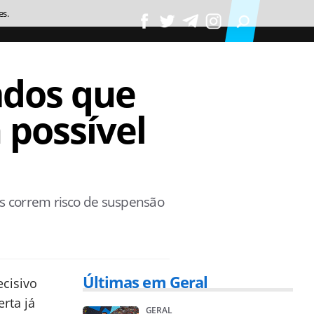
es.
ados que
 possível
es correm risco de suspensão
Últimas em Geral
cisivo
rta já
GERAL