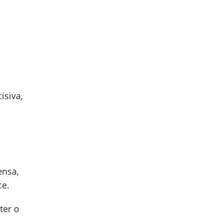
isiva,
ensa,
ce.
ter o