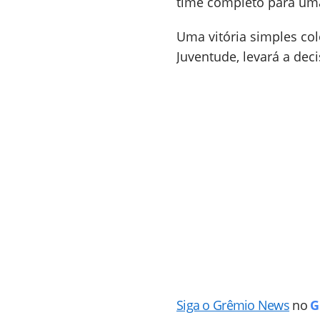
time completo para uma 
Uma vitória simples co
Juventude, levará a dec
Siga o Grêmio News
no
G