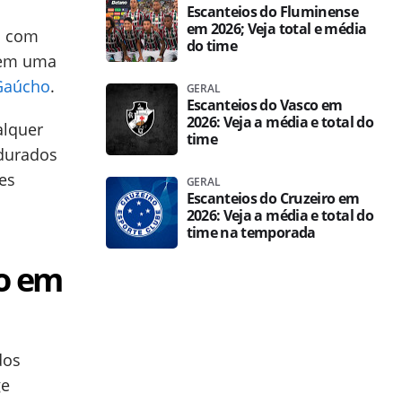
Escanteios do Fluminense
em 2026; Veja total e média
s com
do time
s em uma
Gaúcho
.
GERAL
Escanteios do Vasco em
2026: Veja a média e total do
alquer
time
ndurados
es
GERAL
Escanteios do Cruzeiro em
2026: Veja a média e total do
time na temporada
lo em
dos
ge