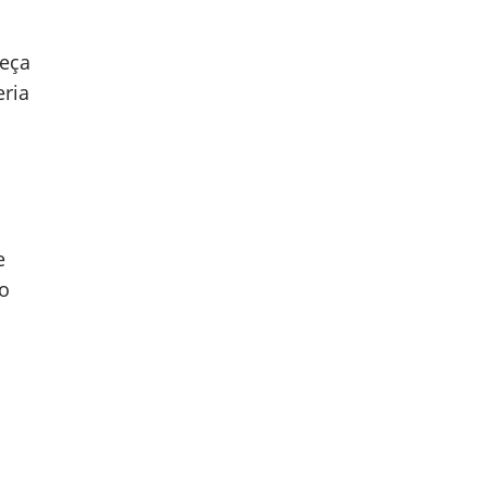
peça
ria
e
o