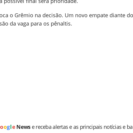
possível final será prioridade.
loca o Grêmio na decisão. Um novo empate diante d
isão da vaga para os pênaltis.
o
o
g
l
e
News
e receba alertas e as principais notícias e b