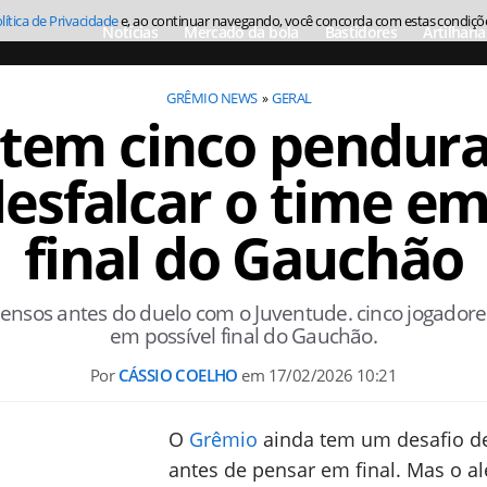
lítica de Privacidade
e, ao continuar navegando, você concorda com estas condiçõ
Notícias
Mercado da bola
Bastidores
Artilharia
GRÊMIO NEWS
GERAL
tem cinco pendur
sfalcar o time em
final do Gauchão
pensos antes do duelo com o Juventude. cinco jogador
em possível final do Gauchão.
Por
CÁSSIO COELHO
em
17/02/2026 10:21
O
Grêmio
ainda tem um desafio de
antes de pensar em final. Mas o ale