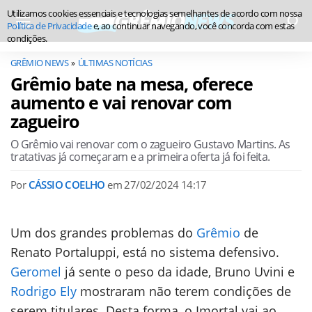
Utilizamos cookies essenciais e tecnologias semelhantes de acordo com nossa
Política de Privacidade
e, ao continuar navegando, você concorda com estas
condições.
GRÊMIO NEWS
ÚLTIMAS NOTÍCIAS
Grêmio bate na mesa, oferece
aumento e vai renovar com
zagueiro
O Grêmio vai renovar com o zagueiro Gustavo Martins. As
tratativas já começaram e a primeira oferta já foi feita.
Por
CÁSSIO COELHO
em
27/02/2024 14:17
Um dos grandes problemas do
Grêmio
de
Renato Portaluppi, está no sistema defensivo.
Geromel
já sente o peso da idade, Bruno Uvini e
Rodrigo Ely
mostraram não terem condições de
serem titulares. Desta forma, o Imortal vai ao