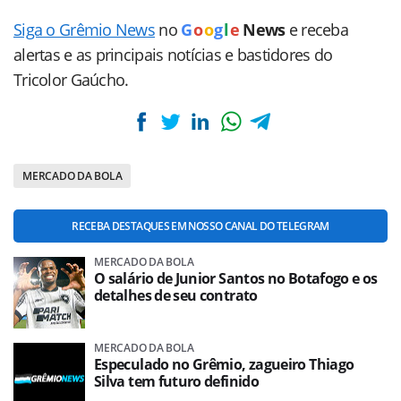
Siga o Grêmio News
no
G
o
o
g
l
e
News
e receba
alertas e as principais notícias e bastidores do
Tricolor Gaúcho.
MERCADO DA BOLA
RECEBA DESTAQUES EM NOSSO CANAL DO TELEGRAM
MERCADO DA BOLA
O salário de Junior Santos no Botafogo e os
detalhes de seu contrato
MERCADO DA BOLA
Especulado no Grêmio, zagueiro Thiago
Silva tem futuro definido