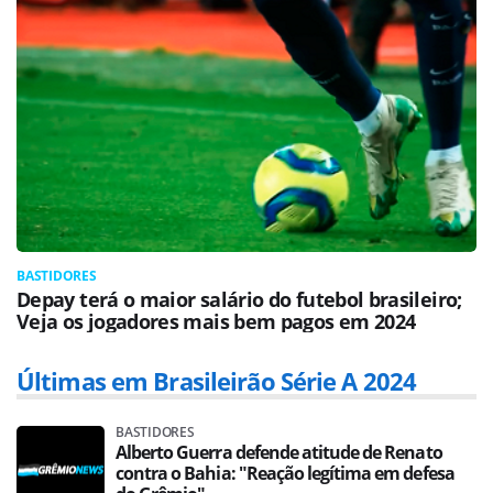
BASTIDORES
Depay terá o maior salário do futebol brasileiro;
Veja os jogadores mais bem pagos em 2024
Últimas em Brasileirão Série A 2024
BASTIDORES
Alberto Guerra defende atitude de Renato
contra o Bahia: "Reação legítima em defesa