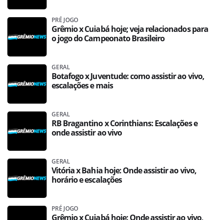
PRÉ JOGO
Grêmio x Cuiabá hoje; veja relacionados para
o jogo do Campeonato Brasileiro
GERAL
Botafogo x Juventude: como assistir ao vivo,
escalações e mais
GERAL
RB Bragantino x Corinthians: Escalações e
onde assistir ao vivo
GERAL
Vitória x Bahia hoje: Onde assistir ao vivo,
horário e escalações
PRÉ JOGO
Grêmio x Cuiabá hoje: Onde assistir ao vivo,