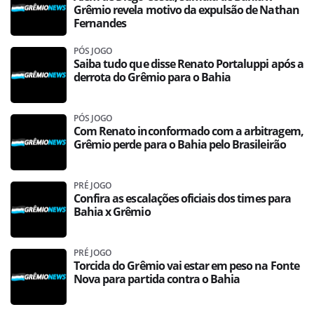
Grêmio revela motivo da expulsão de Nathan
Fernandes
PÓS JOGO
Saiba tudo que disse Renato Portaluppi após a
derrota do Grêmio para o Bahia
PÓS JOGO
Com Renato inconformado com a arbitragem,
Grêmio perde para o Bahia pelo Brasileirão
PRÉ JOGO
Confira as escalações oficiais dos times para
Bahia x Grêmio
PRÉ JOGO
Torcida do Grêmio vai estar em peso na Fonte
Nova para partida contra o Bahia